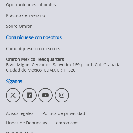
Oportunidades laborales
Prácticas en verano
Sobre Omron
Comuníquese con nosotros
Comuníquese con nosotros
Omron Mexico Headquarters
Blvd. Miguel Cervantes Saavedra 169 piso 1, Col. Granada
,
Ciudad de México,
CDMX
CP. 11520
Síganos
T
L
Y
I
w
i
o
n
i
n
u
s
Avisos legales
Política de privacidad
t
k
T
t
t
e
u
a
Lineas de Denuncias
omron.com
e
d
b
g
ia.omron.com