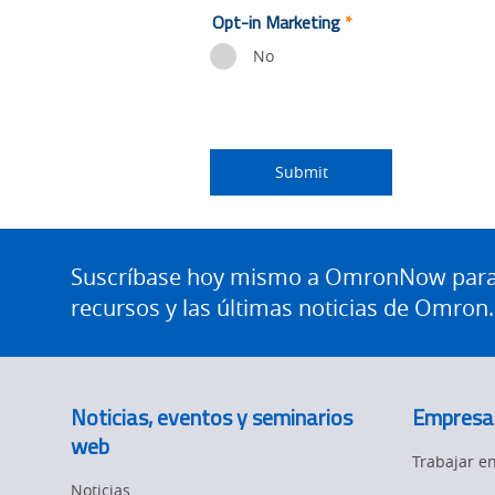
Lead
Opt-in Marketing
*
Source
No
Detail
Status
I
Job
Job
Industry
custom
am
Title
Role
Submitting...
Submit
an
Site
Footer
Suscríbase hoy mismo a OmronNow para o
recursos y las últimas noticias de Omron.
Noticias, eventos y seminarios
Empresa
web
Trabajar 
Noticias