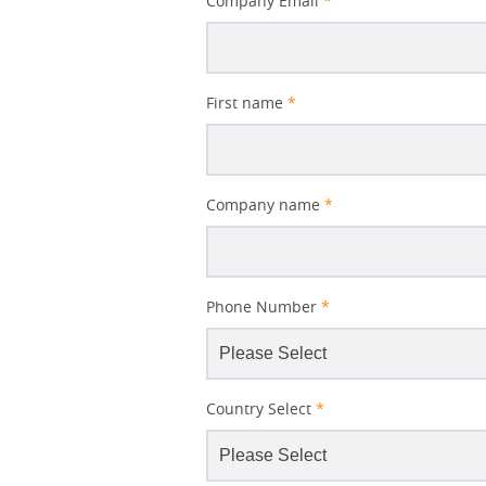
Company Email
*
Subject
First name
*
Company name
*
Phone Number
*
Country Select
*