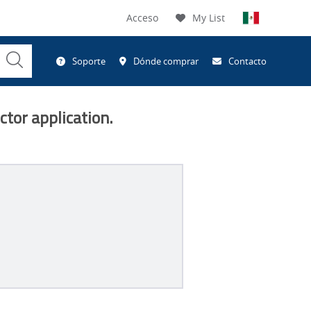
Acceso
My List
Submit
Soporte
Dónde comprar
Contacto
Search
tor application.