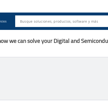
Utility
Navigation
Search
icios
how we can solve your Digital and Semiconduc