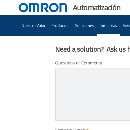
You
Automatización
are
Main
currently
Nuestro Valor
Productos
Soluciones
Industrias
Serv
Navigation
viewing
Semiconductor
the
Semiconductor
Need a solution? Ask us 
page.
Questions or Comments
Better