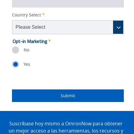
Country Select
*
Lead
Opt-in Marketing
*
Source
No
Detail
Yes
Status
I
Job
Job
Industry
custom
am
Title
Role
Submit
an
Site
Footer
Suscríbase hoy mismo a OmronNow para obtener
un mejor acceso a las herramientas, los recursos y