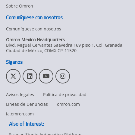
Sobre Omron
Comuníquese con nosotros
Comuníquese con nosotros
Omron Mexico Headquarters
Blvd. Miguel Cervantes Saavedra 169 piso 1, Col. Granada
,
Ciudad de México,
CDMX
CP. 11520
Síganos
T
L
Y
I
w
i
o
n
i
n
u
s
Avisos legales
Política de privacidad
t
k
T
t
t
e
u
a
Lineas de Denuncias
omron.com
e
d
b
g
r
I
e
r
ia.omron.com
n
a
Also of Interest:
m
Sysmac Studio Automation Platform