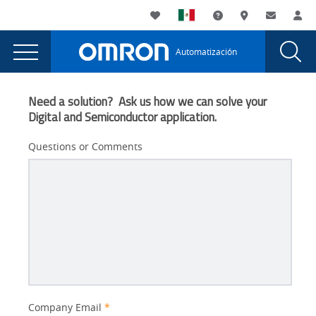
You
Utility
My List
Soporte
Dónde compra
Contacto
Ac
are
Navigation
Laun
Toggle
currently
Glob
Main
Automatización
Sear
viewing
Navigation
Dial
Soluciones
the
Soluciones
de
Need a solution? Ask us how we can solve your
de
Digital and Semiconductor application.
fabricación
fabricación
inteligente
inteligente
Questions or Comments
page.
Better
Company Email
*