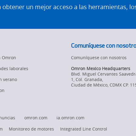
btener un mejor acceso a las herramientas, lo
Comuníquese con nosotr
en Omron
Comuníquese con nosotros
des laborales
Omron Mexico Headquarters
Blvd. Miguel Cervantes Saavedr
en verano
1, Col. Granada
,
Ciudad de México,
CDMX
CP. 11
on
nuncias
omron.com
ia.omron.com
rm
Monitoreo de motores
Integrated Line Control