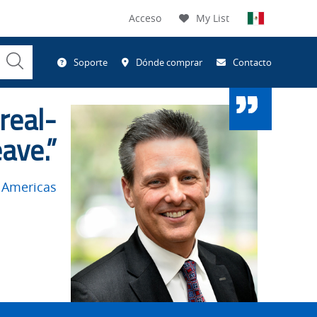
Acceso
My List
Submit
Soporte
Dónde comprar
Contacto
Search
 real-
ave.”
 Americas