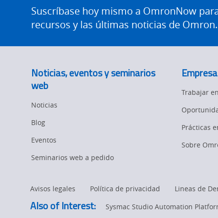
de
Houston
Footer
Suscríbase hoy mismo a OmronNow para o
a
ingeniería
recursos y las últimas noticias de Omron.
adquirir
habilidades
de
reales
Noticias, eventos y seminarios
Empresa
con
la
web
el
Trabajar 
nuevo
Noticias
Oportunida
Universidad
laboratorio
Blog
Prácticas 
de
Eventos
de
diseño
Sobre Omr
y
Seminarios web a pedido
robótica
Houston
page.
Avisos legales
Política de privacidad
Lineas de De
Also of Interest:
Sysmac Studio Automation Platfo