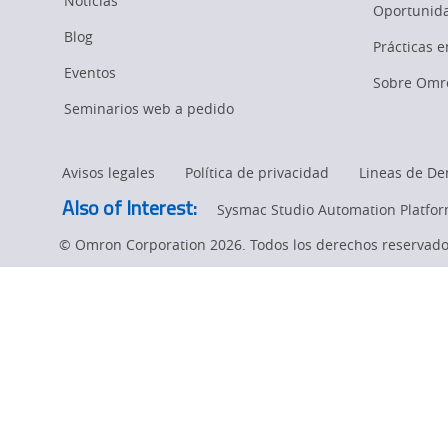
Jeff
Noticias
Junta
Oportunida
Blog
Directiva
Hall
Prácticas 
de
Eventos
Sobre Omr
Automation Alley
como
Seminarios web a pedido
page.
miembro
Avisos legales
Política de privacidad
Lineas de De
Also of Interest:
Sysmac Studio Automation Platfo
de
© Omron Corporation 2026. Todos los derechos reservado
la
Junta