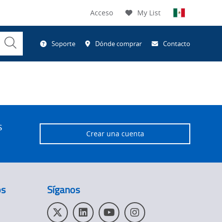
Acceso
My List
Submit
Soporte
Dónde comprar
Contacto
Search
s
Crear una cuenta
os
Síganos
T
L
Y
I