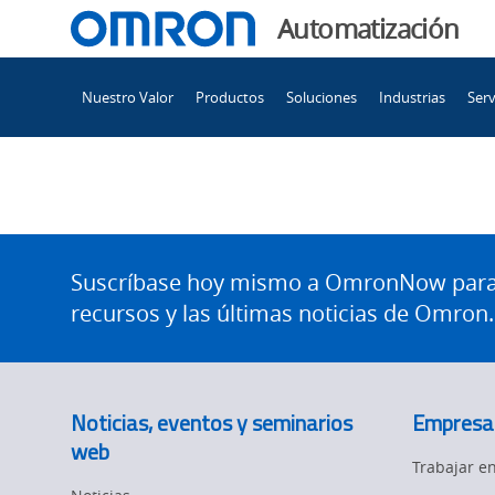
You
Automatización
are
Main
currently
Nuestro Valor
Productos
Soluciones
Industrias
Serv
Navigation
viewing
Omron
the
Omron
anuncia
anuncia
el
Site
nombramiento
el
Footer
Suscríbase hoy mismo a OmronNow para o
de
recursos y las últimas noticias de Omron.
Jeff
nombramiento
Hall
como
de
miembro
Noticias, eventos y seminarios
Empresa
de
web
Trabajar 
la