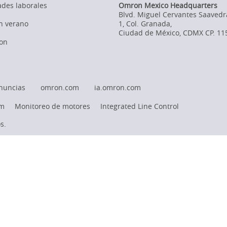
des laborales
Omron Mexico Headquarters
Blvd. Miguel Cervantes Saavedr
en verano
1, Col. Granada
,
Ciudad de México,
CDMX
CP. 11
on
nuncias
omron.com
ia.omron.com
rm
Monitoreo de motores
Integrated Line Control
s.