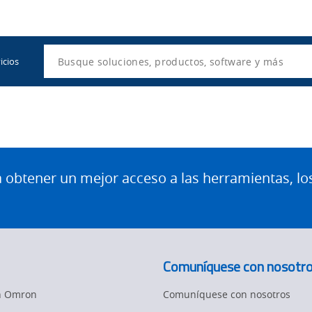
Utility
Navigation
Search
icios
btener un mejor acceso a las herramientas, lo
Comuníquese con nosotr
en Omron
Comuníquese con nosotros