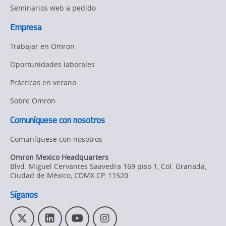
y
Seminarios web a pedido
PACK
bebidas
México
Empresa
en
2026
page.
Trabajar en Omron
EXPO
Oportunidades laborales
PACK
Prácticas en verano
México
Sobre Omron
2026
Comuníquese con nosotros
Comuníquese con nosotros
Omron Mexico Headquarters
Blvd. Miguel Cervantes Saavedra 169 piso 1, Col. Granada
,
Ciudad de México,
CDMX
CP. 11520
Síganos
T
L
Y
I