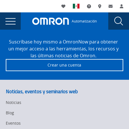
You
Utility
My List
Soporte
Dónde compra
Contacto
Ac
are
Navigation
Laun
Toggle
currently
Glob
Main
Automatización
Sear
viewing
Navigation
Dial
OMRON
the
Site
OMRON
Footer
presenta
Suscríbase hoy mismo a OmronNow para obtener
presenta
un mejor acceso a las herramientas, los recursos y
innovaciones
innovaciones
las últimas noticias de Omron.
en
en
Crear una cuenta
automatización
automatización
para
la
para
industria
la
Noticias, eventos y seminarios web
de
industria
alimentos
Noticias
y
de
Blog
bebidas
alimentos
en
Eventos
EXPO