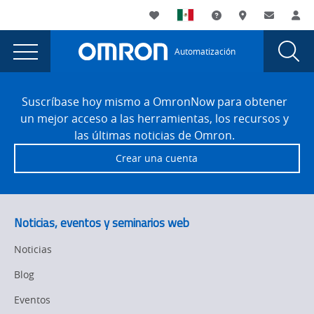
You
Utility
My List
Soporte
Dónde compra
Contacto
Ac
are
Navigation
Laun
Toggle
currently
Glob
Main
Automatización
Sear
viewing
Navigation
Dial
Omron
the
Site
Omron
Footer
Automation
Suscríbase hoy mismo a OmronNow para obtener
Automation
un mejor acceso a las herramientas, los recursos y
Americas
Americas
las últimas noticias de Omron.
nombra
nombra
Crear una cuenta
un
un
nuevo
vicepresidente
nuevo
de
vicepresidente
Noticias, eventos y seminarios web
ventas
de
page.
Noticias
ventas
Blog
Eventos