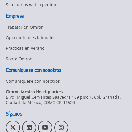
for
Seminarios web a pedido
Users
Empresa
Trabajar en Omron
Oportunidades laborales
Prácticas en verano
Sobre Omron
Comuníquese con nosotros
Comuníquese con nosotros
Omron Mexico Headquarters
Blvd. Miguel Cervantes Saavedra 169 piso 1, Col. Granada
,
Ciudad de México,
CDMX
CP. 11520
Síganos
T
L
Y
I