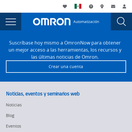
You
Utility
My List
Soporte
Dónde compra
Contacto
Ac
are
Navigation
Laun
Toggle
currently
Glob
Main
Automatización
Sear
viewing
Navigation
Dial
Omron
the
Site
Omron
Footer
Advances
Suscríbase hoy mismo a OmronNow para obtener
Advances
un mejor acceso a las herramientas, los recursos y
PMAC
PMAC
las últimas noticias de Omron.
Platform
Platform
Crear una cuenta
to
to
Continue
to
Continue
Solve
to
Noticias, eventos y seminarios web
Unique
Solve
Challenges
Noticias
for
Unique
Blog
Users
Challenges
page.
Eventos