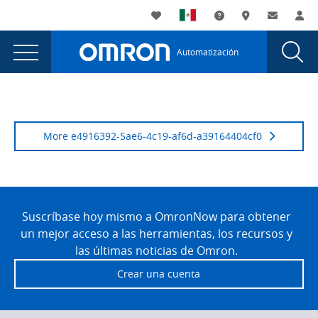
You
Utility
My List
Soporte
Dónde compra
Contacto
Ac
are
Navigation
Laun
Toggle
currently
Glob
Main
Automatización
Sear
viewing
Navigation
Dial
Episodio
the
Episodio
4:
4:
“Cadena
“Cadena
More e4916392-5ae6-4c19-af6d-a39164404cf0
de
de
suministro
suministro
aérea”
Site
page.
aérea”
Footer
Suscríbase hoy mismo a OmronNow para obtener
un mejor acceso a las herramientas, los recursos y
las últimas noticias de Omron.
Crear una cuenta