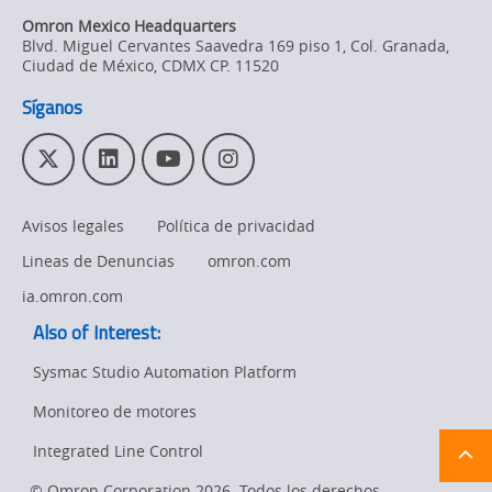
Omron Mexico Headquarters
Blvd. Miguel Cervantes Saavedra 169 piso 1, Col. Granada
,
Ciudad de México,
CDMX
CP. 11520
Síganos
T
L
Y
I
w
i
o
n
i
n
u
s
Avisos legales
Política de privacidad
t
k
T
t
t
e
u
a
Lineas de Denuncias
omron.com
e
d
b
g
r
I
e
r
ia.omron.com
n
a
Also of Interest:
m
Sysmac Studio Automation Platform
Monitoreo de motores
Ret
t
Integrated Line Control
pa
sta
© Omron Corporation 2026. Todos los derechos