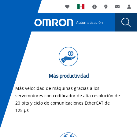
You
Utility
My List
Soporte
Dónde compra
Contacto
Ac
are
Navigation
Laun
Toggle
currently
Glob
Main
Automatización
Sear
viewing
Navigation
Dial
Servos
the
Servos
and
and
Inverters
Inverters
page.
Más productividad
Más velocidad de máquinas gracias a los
servomotores con codificador de alta resolución de
20 bits y ciclo de comunicaciones EtherCAT de
125 µs