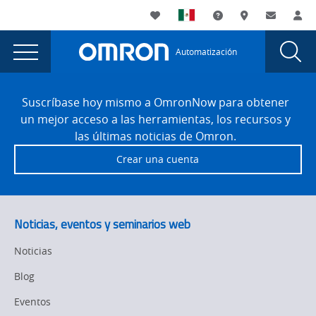
You
Utility
My List
Soporte
Dónde compra
Contacto
Ac
are
Navigation
Laun
Toggle
currently
Glob
Main
Automatización
Sear
viewing
Navigation
Dial
Servomandos
the
Site
Servomandos
Footer
y
Suscríbase hoy mismo a OmronNow para obtener
y
un mejor acceso a las herramientas, los recursos y
motores
motores
las últimas noticias de Omron.
con
con
Crear una cuenta
clasificación
clasificación
de
seguridad
de
page.
seguridad
Noticias, eventos y seminarios web
Noticias
Blog
Eventos