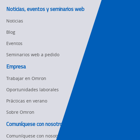
Product Updates
Noticias, eventos y seminarios web
Organizational
Noticias
Changes
Blog
Product
Discontinuation
Eventos
Seminarios web a pedido
Pricing
Empresa
Supply
Chain/Demand
Trabajar en Omron
Forecasting
Oportunidades laborales
Prácticas en verano
Sobre Omron
Comuníquese con nosotros
Comuníquese con nosotros