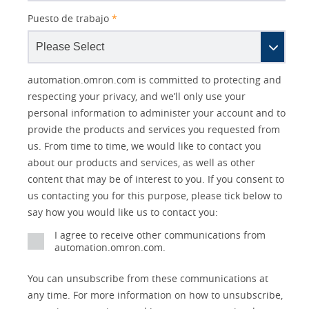
Puesto de trabajo
*
Other
Lead
I
Your
Opt-in
Product Family
Solutions Interest
Status
automation.omron.com is committed to protecting and
Lead
Source
am
Role
Marketing
Interest
respecting your privacy, and we’ll only use your
IO Link
Source
Detail
an
Automation
personal information to administer your account and to
No
Systems
provide the products and services you requested from
Panel Building
us. From time to time, we would like to contact you
Yes
Components
about our products and services, as well as other
Quality Control
content that may be of interest to you. If you consent to
Identification
us contacting you for this purpose, please tick below to
Safety Solutions
and Vision
say how you would like us to contact you:
Motion and
Technical Support
I agree to receive other communications from
Drives
automation.omron.com.
Traceability
Safety
You can unsubscribe from these communications at
any time. For more information on how to unsubscribe,
Training
Sensing