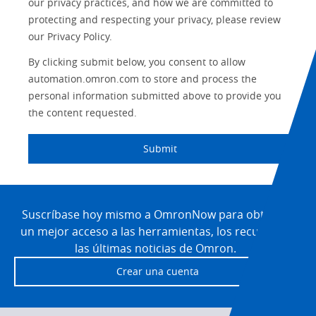
our privacy practices, and how we are committed to
protecting and respecting your privacy, please review
Predictive
SYSMAC
Maintenance
our Privacy Policy.
Motion and
By clicking submit below, you consent to allow
Flexible
Drive
Manufacturing
automation.omron.com to store and process the
personal information submitted above to provide you
Panel
Sysmac Platform
the content requested.
Building
Newsletter/Marketing
Quality
Submit
Updates
Control
Product Launches
Technical
Site
Support
Footer
Suscríbase hoy mismo a OmronNow para obtener
Strategic Business
Updates
un mejor acceso a las herramientas, los recursos y
Traceability
las últimas noticias de Omron.
Other
Training
Crear una cuenta
Policy