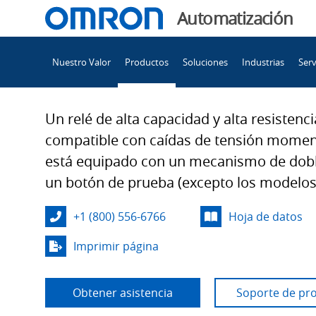
You
Automatización
are
Main
currently
Nuestro Valor
Productos
Soluciones
Industrias
Serv
Navigation
viewing
G7L
the
G7L
Un relé de alta capacidad y alta resistenci
page.
compatible con caídas de tensión momen
está equipado con un mecanismo de dobl
un botón de prueba (excepto los modelos
+1 (800) 556-6766
Hoja de datos
Imprimir página
Obtener asistencia
Soporte de pr