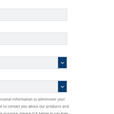
ersonal information to administer your
ke to contact you about our products and
his purpose, please tick below to say how