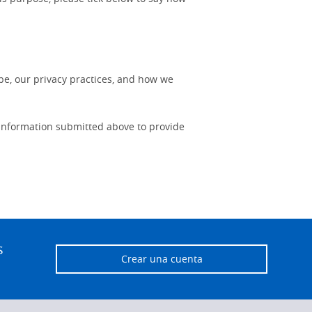
e, our privacy practices, and how we
 information submitted above to provide
s
Crear una cuenta