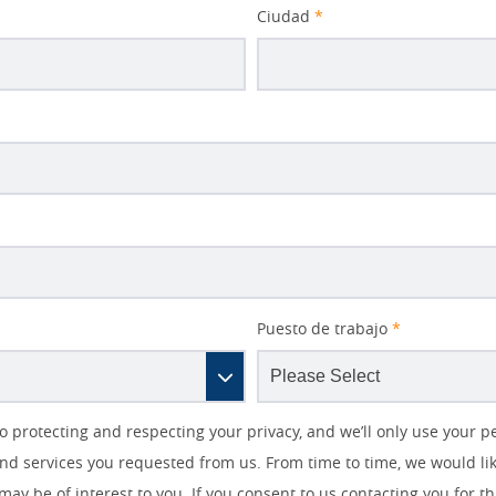
Ciudad
*
Puesto de trabajo
*
protecting and respecting your privacy, and we’ll only use your p
nd services you requested from us. From time to time, we would li
 may be of interest to you. If you consent to us contacting you for t