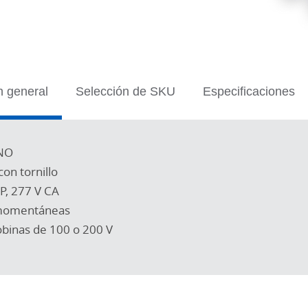
n general
Selección de SKU
Especificaciones
-NO
on tornillo
P, 277 V CA
 momentáneas
obinas de 100 o 200 V