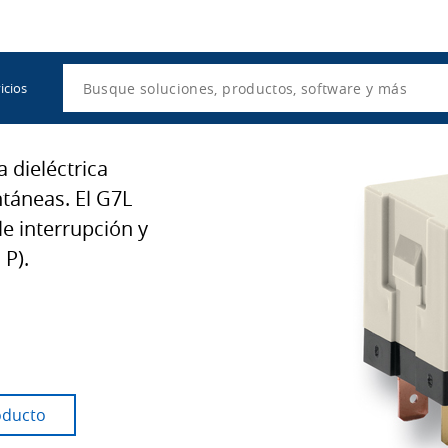
Utility
Navigation
Search
icios
a dieléctrica
táneas. El G7L
e interrupción y
 P).
oducto