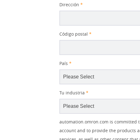
Dirección
*
Código postal
*
País
*
Tu industria
*
Other
Lead
I
Your
Opt-in
Product Family
Solutions Interest
Status
automation.omron.com is committed to 
Lead
Source
am
Role
Marketing
Interest
account and to provide the products a
IO Link
Source
Detail
an
Automation
No
services, as well as other content that