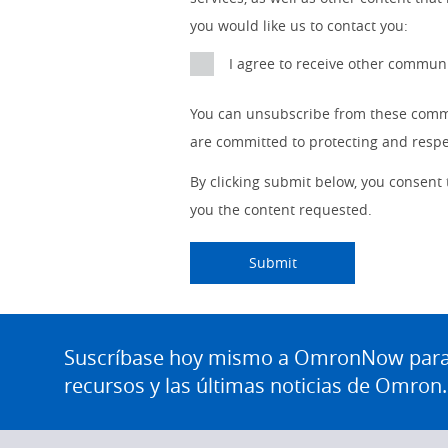
Systems
Panel Building
you would like us to contact you:
Yes
Components
I agree to receive other commu
Quality Control
Identification
You can unsubscribe from these commu
Safety Solutions
and Vision
are committed to protecting and respec
Motion and
Technical Support
Drives
By clicking submit below, you consent
you the content requested.
Traceability
Safety
Training
Submitting...
Submit
Sensing
Predictive
SYSMAC
Maintenance
Site
Footer
Suscríbase hoy mismo a OmronNow para o
Flexible
Motion and
Manufacturing
recursos y las últimas noticias de Omron.
Drive
Panel
Sysmac Platform
Building