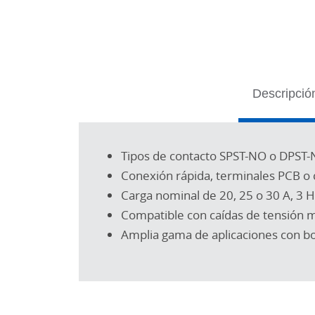
Tabs
Descripció
Tipos de contacto SPST-NO o DPST
Conexión rápida, terminales PCB o c
Carga nominal de 20, 25 o 30 A, 3 H
Compatible con caídas de tensión
Amplia gama de aplicaciones con b