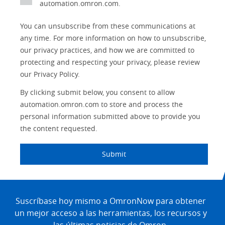
automation.omron.com.
Traceability
Safety
You can unsubscribe from these communications at
any time. For more information on how to unsubscribe,
Training
Sensing
our privacy practices, and how we are committed to
protecting and respecting your privacy, please review
Predictive
SYSMAC
Maintenance
our Privacy Policy.
Motion and
By clicking submit below, you consent to allow
Flexible
Drive
Manufacturing
automation.omron.com to store and process the
personal information submitted above to provide you
Panel
Sysmac Platform
the content requested.
Building
Newsletter/Marketing
Quality
Submit
Updates
Control
Product Launches
Technical
Site
Support
Footer
Suscríbase hoy mismo a OmronNow para obtener
Strategic Business
Updates
un mejor acceso a las herramientas, los recursos y
Traceability