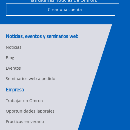
las últimas noticias de Omron.
Other
Training
Crear una cuenta
Policy
Product Updates
Noticias, eventos y seminarios web
Organizational
Noticias
Changes
Blog
Product
Discontinuation
Eventos
Seminarios web a pedido
Pricing
Empresa
Supply
Chain/Demand
Trabajar en Omron
Forecasting
Oportunidades laborales
Prácticas en verano