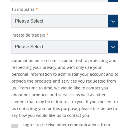
Tu industria
*
Puesto de trabajo
*
Other
Lead
I
Your
Opt-in
Product Family
Solutions Interest
Status
automation.omron.com is committed to protecting and
Lead
Source
am
Role
Marketing
Interest
respecting your privacy, and we’ll only use your
IO Link
Source
Detail
an
Automation
personal information to administer your account and to
No
Systems
provide the products and services you requested from
Panel Building
us. From time to time, we would like to contact you
Yes
Components
about our products and services, as well as other
Quality Control
content that may be of interest to you. If you consent to
Identification
us contacting you for this purpose, please tick below to
Safety Solutions
and Vision
say how you would like us to contact you:
Motion and
Technical Support
I agree to receive other communications from
Drives