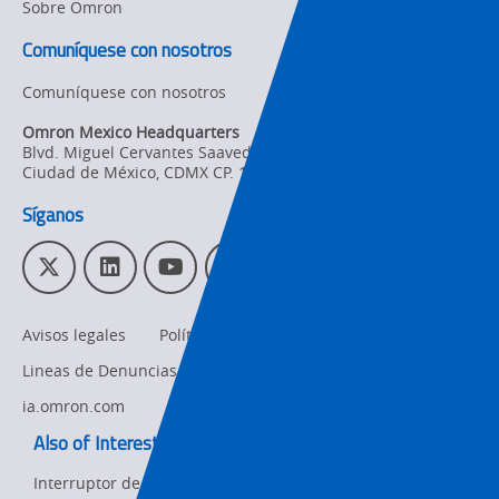
Sobre Omron
Comuníquese con nosotros
Comuníquese con nosotros
Omron Mexico Headquarters
Blvd. Miguel Cervantes Saavedra 169 piso 1, Col. Granada
,
Ciudad de México,
CDMX
CP. 11520
Síganos
T
L
Y
I
w
i
o
n
i
n
u
s
Avisos legales
Política de privacidad
t
k
T
t
t
e
u
a
Lineas de Denuncias
omron.com
e
d
b
g
r
I
e
r
ia.omron.com
n
a
Also of Interest:
m
Interruptor de hora digital H5S