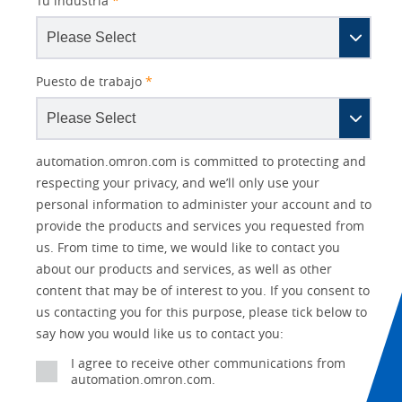
Tu industria
*
Puesto de trabajo
*
Other
Lead
I
Your
Opt-in
Product Family
Solutions Interest
Status
automation.omron.com is committed to protecting and
Lead
Source
am
Role
Marketing
Interest
respecting your privacy, and we’ll only use your
IO Link
Source
Detail
an
Automation
personal information to administer your account and to
No
Systems
provide the products and services you requested from
Panel Building
us. From time to time, we would like to contact you
Yes
Components
about our products and services, as well as other
Quality Control
content that may be of interest to you. If you consent to
Identification
us contacting you for this purpose, please tick below to
Safety Solutions
and Vision
say how you would like us to contact you:
Motion and
Technical Support
I agree to receive other communications from
Drives
automation.omron.com.
Traceability