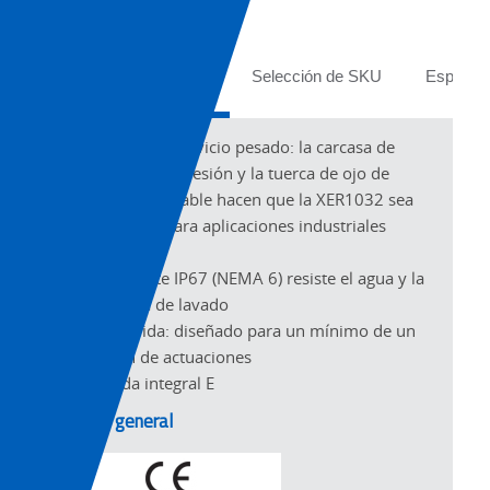
Tabs
Descripción general
Selección de SKU
Especifi
Carcasa de servicio pesado: la carcasa de
fundición a presión y la tuerca de ojo de
acero inoxidable hacen que la XER1032 sea
adecuada para aplicaciones industriales
exigentes
El gabinete IP67 (NEMA 6) resiste el agua y la
limpieza de lavado
Larga vida: diseñado para un mínimo de un
millón de actuaciones
Parada integral E
Visión general