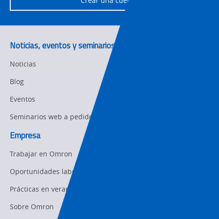
Crear una cuenta
Policy
Product Updates
Noticias, eventos y seminarios web
Organizational
Noticias
Changes
Blog
Product
Discontinuation
Eventos
Seminarios web a pedido
Pricing
Empresa
Supply
Chain/Demand
Trabajar en Omron
Forecasting
Oportunidades laborales
Prácticas en verano
Sobre Omron