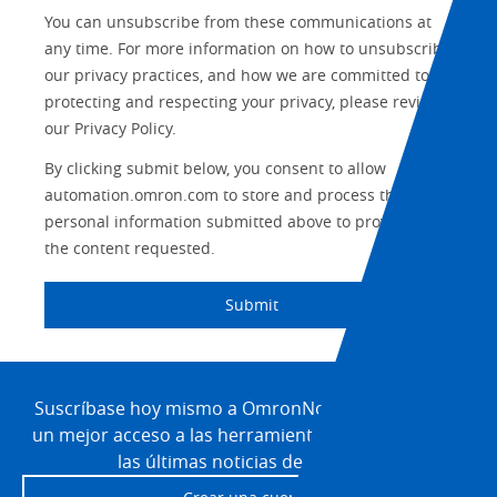
Safety
You can unsubscribe from these communications at
any time. For more information on how to unsubscribe,
Training
Sensing
our privacy practices, and how we are committed to
protecting and respecting your privacy, please review
Predictive
SYSMAC
Maintenance
our Privacy Policy.
Motion and
By clicking submit below, you consent to allow
Flexible
Drive
Manufacturing
automation.omron.com to store and process the
personal information submitted above to provide you
Panel
Sysmac Platform
the content requested.
Building
Newsletter/Marketing
Quality
Submit
Updates
Control
Product Launches
Technical
Site
Support
Footer
Suscríbase hoy mismo a OmronNow para obtener
Strategic Business
Updates
un mejor acceso a las herramientas, los recursos y
Traceability
las últimas noticias de Omron.
Other
Training