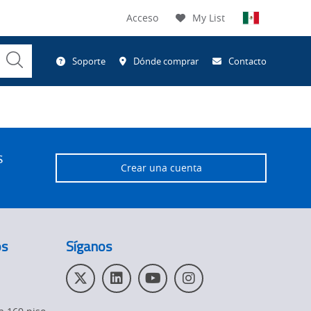
Acceso
My List
Submit
Soporte
Dónde comprar
Contacto
Search
s
Crear una cuenta
os
Síganos
T
L
Y
I
w
i
o
n