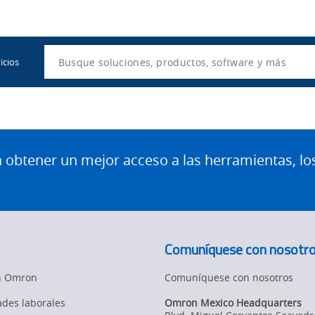
Utility
Navigation
Search
icios
btener un mejor acceso a las herramientas, lo
Comuníquese con nosotr
en Omron
Comuníquese con nosotros
des laborales
Omron Mexico Headquarters