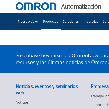
You
Automatización
are
Main
currently
Nuestro Valor
Productos
Soluciones
Industrias
Serv
Navigation
viewing
the
page.
Tabs
Site
Footer
Suscríbase hoy mismo a OmronNow para o
recursos y las últimas noticias de Omron.
Noticias, eventos y seminarios
Empresa
web
Trabajar 
Noticias
Oportunida