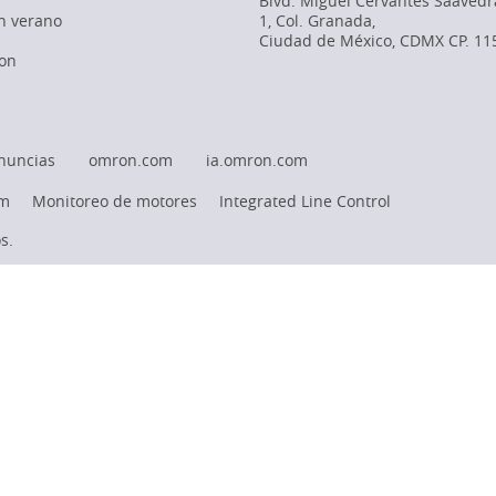
Blvd. Miguel Cervantes Saavedr
en verano
1, Col. Granada
,
Ciudad de México,
CDMX
CP. 11
on
nuncias
omron.com
ia.omron.com
rm
Monitoreo de motores
Integrated Line Control
s.