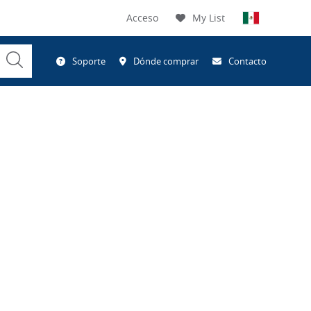
Acceso
My List
Submit
Soporte
Dónde comprar
Contacto
Search