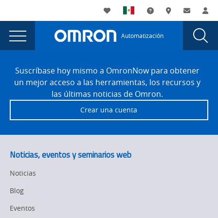
You
Utility
My List
Soporte
Dónde compra
Contacto
Ac
are
Navigation
Laun
Toggle
currently
Glob
Main
Automatización
Sear
viewing
Navigation
Dial
Enhancing
the
Site
Enhancing
Footer
Food
Suscríbase hoy mismo a OmronNow para obtener
Food
un mejor acceso a las herramientas, los recursos y
and
and
las últimas noticias de Omron.
Beverage
Beverage
Crear una cuenta
Manufacturing
Manufacturing
with
Motion
with
Control
Motion
Noticias, eventos y seminarios web
page.
Control
Noticias
Blog
Eventos