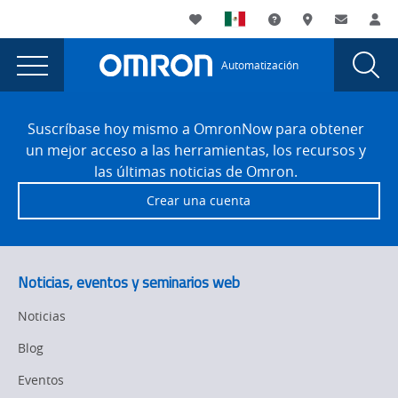
You
Utility
My List
Soporte
Dónde compra
Contacto
Ac
are
Navigation
Laun
Toggle
currently
Glob
Main
Automatización
Sear
viewing
Navigation
Dial
Print
the
Site
Print
Footer
Quality
Suscríbase hoy mismo a OmronNow para obtener
Quality
un mejor acceso a las herramientas, los recursos y
Inspection
Inspection
las últimas noticias de Omron.
Label
Label
Crear una cuenta
Requirements
Requirements
page.
Noticias, eventos y seminarios web
Noticias
Blog
Eventos