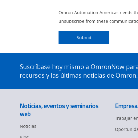
Better
Lead
Other
I
Job
Job
Opt-in
Status
Omron Automation Americas needs the 
Subject
Source
Lead
am
Title
Role
Marketing
unsubscribe from these communication
Detail
Source
a
No
Submitting...
Submit
Yes
Site
Footer
Suscríbase hoy mismo a OmronNow para o
recursos y las últimas noticias de Omron.
Noticias, eventos y seminarios
Empresa
web
Trabajar 
Noticias
Oportunida
Blog