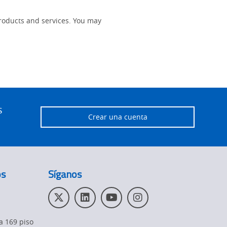
roducts and services. You may
s
Crear una cuenta
os
Síganos
T
L
Y
I
w
i
o
n
i
n
u
s
a 169 piso