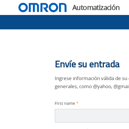
You
Automatización
are
currently
viewing
the
Sorteo
Sorteo
de
sensor
Envíe su entrada
de
Omron
page.
Ingrese información válida de su
sensor
generales, como @yahoo, @gmail, 
Omron
First name
*