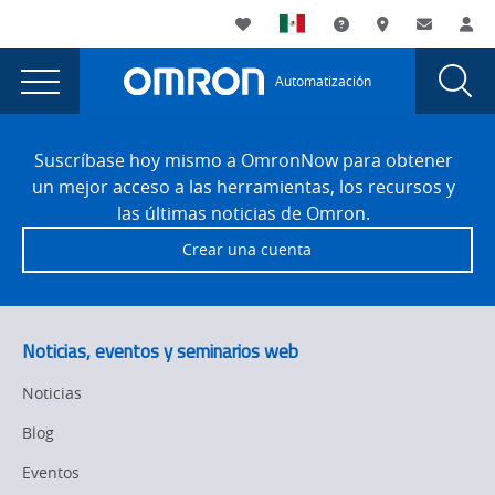
You
Utility
My List
Soporte
Dónde compra
Contacto
Ac
are
Navigation
Laun
Toggle
currently
Glob
Main
Automatización
Sear
viewing
Navigation
Dial
¡Los
the
Site
¡Los
Footer
sistemas
Suscríbase hoy mismo a OmronNow para obtener
sistemas
un mejor acceso a las herramientas, los recursos y
Omron
Omron
las últimas noticias de Omron.
de
de
Crear una cuenta
control
control
y
movimiento
y
ayudan
movimiento
Noticias, eventos y seminarios web
a
ayudan
que
Noticias
American
a
Blog
Packaging
que
&
Eventos
Plant