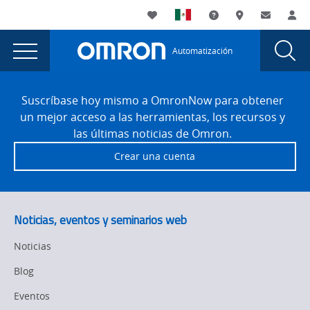
You
Utility
My List
Soporte
Dónde compra
Contacto
Ac
are
Navigation
Laun
Toggle
currently
Glob
Main
Automatización
Sear
viewing
Navigation
Dial
Omron
the
Site
Omron
Footer
Helps
Suscríbase hoy mismo a OmronNow para obtener
Helps
un mejor acceso a las herramientas, los recursos y
Automaker
Automaker
las últimas noticias de Omron.
Replace
Replace
Crear una cuenta
Safety
Safety
Light
Curtains
Light
page.
Curtains
Noticias, eventos y seminarios web
Noticias
Blog
Eventos