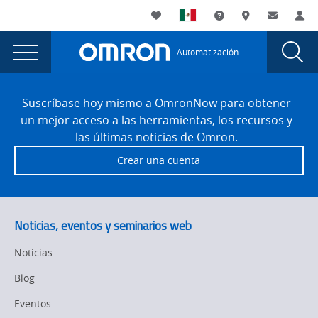
You
Utility
My List
Soporte
Dónde compra
Contacto
Ac
are
Navigation
Laun
Toggle
currently
Glob
Main
Automatización
Sear
viewing
Navigation
Dial
Fabricante
the
Site
Fabricante
Footer
de
Suscríbase hoy mismo a OmronNow para obtener
de
un mejor acceso a las herramientas, los recursos y
mayonesa
mayonesa
las últimas noticias de Omron.
expande
expande
Crear una cuenta
la
la
capacidad
de
capacidad
producción
de
Noticias, eventos y seminarios web
con
producción
la
Noticias
actualización
con
Blog
del
la
sistema
Eventos
de