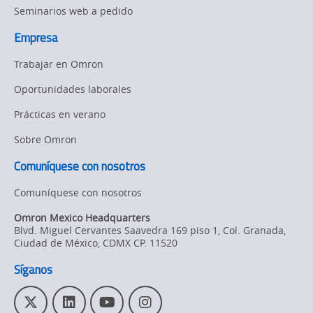
actualización
Seminarios web a pedido
suministro
del
de
Empresa
sistema
aceite
page.
Trabajar en Omron
de
Oportunidades laborales
suministro
Prácticas en verano
de
Sobre Omron
aceite
Comuníquese con nosotros
Comuníquese con nosotros
Omron Mexico Headquarters
Blvd. Miguel Cervantes Saavedra 169 piso 1, Col. Granada
,
Ciudad de México,
CDMX
CP. 11520
Síganos
T
L
Y
I