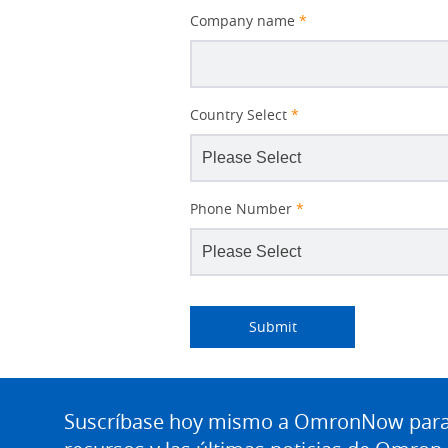
Company name
*
Country Select
*
Phone Number
*
Lead
I
Job
Job
Industry
Source
am
Title
Role
Submitting...
Submit
Detail
an
Site
Footer
Suscríbase hoy mismo a OmronNow para o