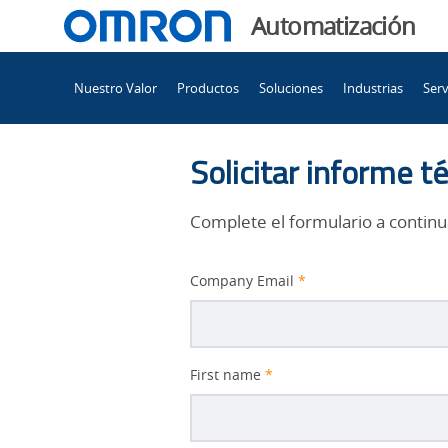
You
Automatización
are
Main
currently
Nuestro Valor
Productos
Soluciones
Industrias
Serv
Navigation
viewing
Reducing
the
Reducing
Solicitar informe t
Downtime
Downtime
With
Complete el formulario a continu
Machine
With
Safety
Company Email
*
page.
Machine
Safety
Better
First name
*
Subject