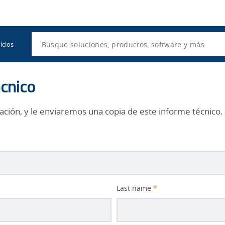
Utility
Navigation
Search
icios
écnico
ación, y le enviaremos una copia de este informe técnico.
Last name
*