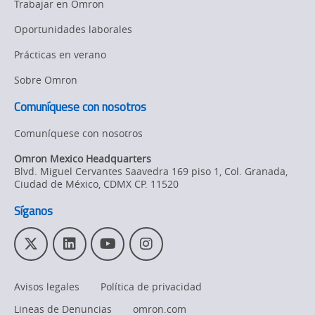
Trabajar en Omron
Oportunidades laborales
Prácticas en verano
Sobre Omron
Comuníquese con nosotros
Comuníquese con nosotros
Omron Mexico Headquarters
Blvd. Miguel Cervantes Saavedra 169 piso 1, Col. Granada
,
Ciudad de México,
CDMX
CP. 11520
Síganos
T
L
Y
I
w
i
o
n
i
n
u
s
Avisos legales
Política de privacidad
t
k
T
t
t
e
u
a
Lineas de Denuncias
omron.com