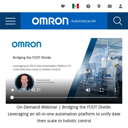
You
Utility
My List
Soporte
Dónde compra
Contacto
Ac
are
Navigation
Laun
Toggle
currently
Glob
Main
Automatización
Sear
viewing
Navigation
Dial
Bridging
the
Bridging
the
the
IT/OT
IT/OT
Divide:
Divide:
Leveraging
Leveraging
an
Advanced
an
Control
Advanced
Platform
Control
for
Unified
On-Demand Webinar | Bridging the IT/OT Divide:
Platform
Control
Leveraging an all-in-one automation platform to unify date
for
page.
then scale to holistic control