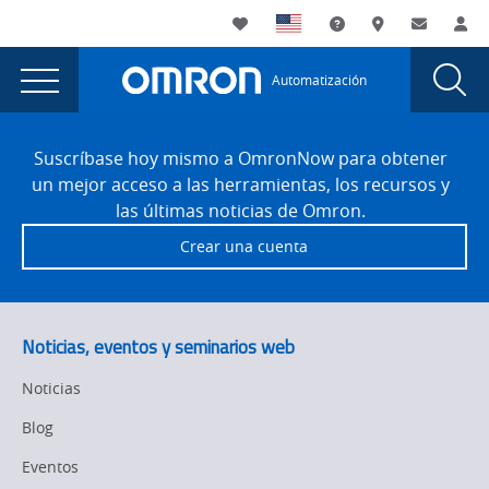
You
Utility
My List
Soporte
Dónde compra
Contacto
Ini
are
Navigation
Laun
Toggle
currently
Glob
Main
Automatización
Sear
viewing
Navigation
Dial
The
the
Site
The
Footer
Power
Suscríbase hoy mismo a OmronNow para obtener
Power
un mejor acceso a las herramientas, los recursos y
of
of
las últimas noticias de Omron.
OPC
OPC
Crear una cuenta
UA
UA
in
Industrial
in
Automation
Industrial
Noticias, eventos y seminarios web
page.
Automation
Noticias
Blog
Eventos