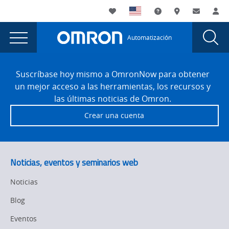
You
Utility
My List
Soporte
Dónde compra
Contacto
Ini
are
Navigation
Laun
Toggle
currently
Glob
Main
Automatización
Sear
viewing
Navigation
Dial
Machine
the
Site
Machine
Footer
Vision
Suscríbase hoy mismo a OmronNow para obtener
Vision
un mejor acceso a las herramientas, los recursos y
and
and
las últimas noticias de Omron.
Robotics
Robotics
Crear una cuenta
Workshop
Workshop
with
Kaman
with
page.
Kaman
Noticias, eventos y seminarios web
Noticias
Blog
Eventos