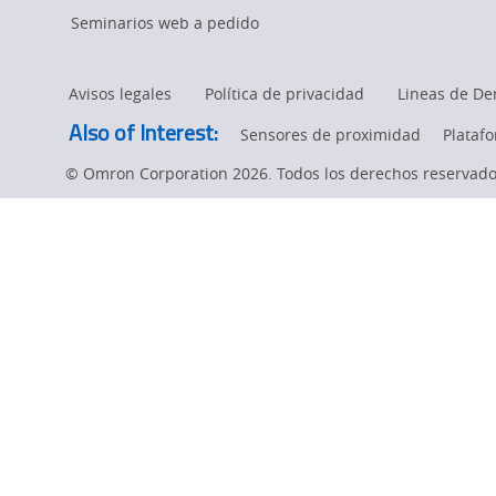
automatización
page.
Seminarios web a pedido
avanzada
Avisos legales
Política de privacidad
Lineas de De
de
Also of Interest:
Sensores de proximidad
Plataf
© Omron Corporation 2026. Todos los derechos reservado
Omron
en
Marquette