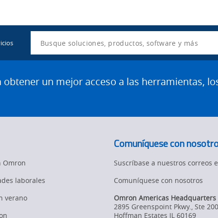
Utility
Navigation
Search
icios
btener un mejor acceso a las herramientas, lo
Comuníquese con nosotr
en Omron
Suscríbase a nuestros correos e
des laborales
Comuníquese con nosotros
en verano
Omron Americas Headquarters
2895 Greenspoint Pkwy., Ste 20
on
Hoffman Estates
IL
60169