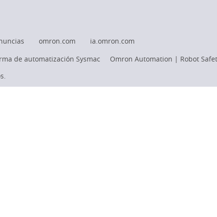
nuncias
omron.com
ia.omron.com
orma de automatización Sysmac
Omron Automation | Robot Safet
s.