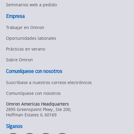
la
Seminarios web a pedido
page.
cartera
Empresa
de
Trabajar en Omron
automatización
Oportunidades laborales
Prácticas en verano
Sobre Omron
Comuníquese con nosotros
Suscríbase a nuestros correos electrónicos
Comuníquese con nosotros
Omron Americas Headquarters
2895 Greenspoint Pkwy., Ste 200
,
Hoffman Estates
IL
60169
Síganos