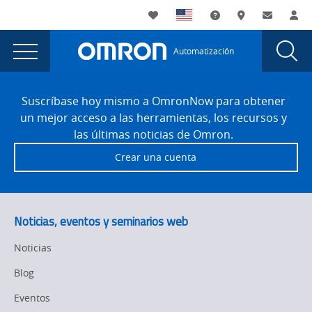
You
Utility
My List
Soporte
Dónde compra
Contacto
Ini
are
Navigation
Laun
Toggle
currently
Glob
Main
Automatización
Sear
viewing
Navigation
Dial
Omron
the
Site
Omron
Footer
anuncia
Suscríbase hoy mismo a OmronNow para obtener
anuncia
un mejor acceso a las herramientas, los recursos y
un
un
las últimas noticias de Omron.
conjunto
conjunto
Crear una cuenta
de
de
productos
de
productos
trazabilidad
de
Noticias, eventos y seminarios web
para
trazabilidad
ampliar
Noticias
la
para
Blog
cartera
ampliar
de
Eventos
automatización