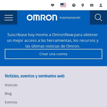
You
Utility
My List
Soporte
Dónde compra
Contacto
Ini
are
Navigation
Laun
Toggle
currently
Glob
Main
Automatización
Sear
viewing
Navigation
Dial
Interruptores
the
Site
Interruptores
Footer
de
Suscríbase hoy mismo a OmronNow para obtener
de
un mejor acceso a las herramientas, los recursos y
botón
botón
las últimas noticias de Omron.
e
e
Crear una cuenta
indicadores
indicadores
page.
Noticias, eventos y seminarios web
Noticias
Blog
Eventos