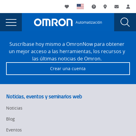
You
Utility
My List
Soporte
Dónde compra
Contacto
Ini
are
Navigation
Laun
Toggle
currently
Glob
Main
Automatización
Sear
viewing
Navigation
Dial
Solid
the
Site
Solid
Footer
State
Suscríbase hoy mismo a OmronNow para obtener
State
un mejor acceso a las herramientas, los recursos y
Relays
Relays
las últimas noticias de Omron.
page.
Crear una cuenta
Noticias, eventos y seminarios web
Noticias
Blog
Eventos