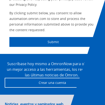
SYSMAC
Maintenance
our Privacy Policy.
Motion and
By clicking submit below, you consent to allow
Flexible
Drive
Manufacturing
automation.omron.com to store and process the
personal information submitted above to provide you
Panel
Sysmac Platform
the content requested.
Building
Newsletter/Marketing
Quality
Submit
Updates
Control
Product Launches
Technical
Site
Support
Footer
Suscríbase hoy mismo a OmronNow para obtener
Strategic Business
Updates
un mejor acceso a las herramientas, los recursos y
Traceability
las últimas noticias de Omron.
Other
Training
Crear una cuenta
Policy
Product Updates
Noticias, eventos y seminarios web