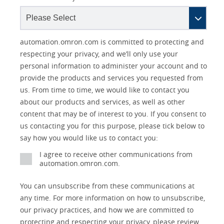
Other
Lead
I
Your
Opt-in
Product Family
Solutions Interest
Status
automation.omron.com is committed to protecting and
Lead
Source
am
Role
Marketing
Interest
respecting your privacy, and we’ll only use your
IO Link
Source
Detail
an
Automation
personal information to administer your account and to
No
Systems
provide the products and services you requested from
Panel Building
us. From time to time, we would like to contact you
Yes
Components
about our products and services, as well as other
Quality Control
content that may be of interest to you. If you consent to
Identification
us contacting you for this purpose, please tick below to
Safety Solutions
and Vision
say how you would like us to contact you:
Motion and
Technical Support
I agree to receive other communications from
Drives
automation.omron.com.
Traceability
Safety
You can unsubscribe from these communications at
any time. For more information on how to unsubscribe,
Training
Sensing
our privacy practices, and how we are committed to
protecting and respecting your privacy, please review
Predictive