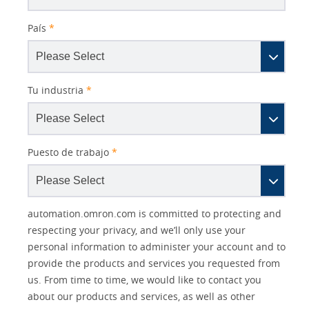
País
*
Tu industria
*
Puesto de trabajo
*
Other
Lead
I
Your
Opt-in
Product Family
Solutions Interest
Status
automation.omron.com is committed to protecting and
Lead
Source
am
Role
Marketing
Interest
respecting your privacy, and we’ll only use your
IO Link
Source
Detail
an
Automation
personal information to administer your account and to
No
Systems
provide the products and services you requested from
Panel Building
us. From time to time, we would like to contact you
Yes
Components
about our products and services, as well as other
Quality Control