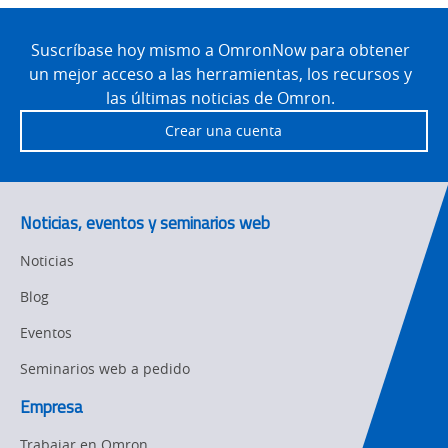
Product Launches
Technical
Site
Support
Footer
Suscríbase hoy mismo a OmronNow para obtener
Strategic Business
Updates
un mejor acceso a las herramientas, los recursos y
Traceability
las últimas noticias de Omron.
Other
Training
Crear una cuenta
Policy
Product Updates
Noticias, eventos y seminarios web
Organizational
Noticias
Changes
Blog
Product
Discontinuation
Eventos
Seminarios web a pedido
Pricing
Empresa
Supply
Chain/Demand
Trabajar en Omron