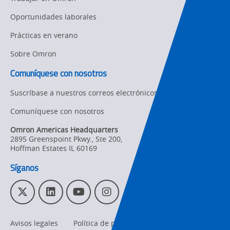
Forecasting
Oportunidades laborales
Prácticas en verano
Sobre Omron
Comuníquese con nosotros
Suscríbase a nuestros correos electrónicos
Comuníquese con nosotros
Omron Americas Headquarters
2895 Greenspoint Pkwy., Ste 200
,
Hoffman Estates
IL
60169
Síganos
T
L
Y
I
w
i
o
n
i
n
u
s
Avisos legales
Política de privacidad
t
k
T
t