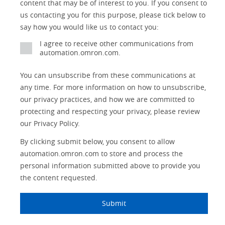
content that may be of interest to you. If you consent to
Identification
us contacting you for this purpose, please tick below to
Safety Solutions
and Vision
say how you would like us to contact you:
Motion and
Technical Support
I agree to receive other communications from
Drives
automation.omron.com.
Traceability
Safety
You can unsubscribe from these communications at
any time. For more information on how to unsubscribe,
Training
Sensing
our privacy practices, and how we are committed to
protecting and respecting your privacy, please review
Predictive
SYSMAC
Maintenance
our Privacy Policy.
Motion and
By clicking submit below, you consent to allow
Flexible
Drive
Manufacturing
automation.omron.com to store and process the
personal information submitted above to provide you
Panel
Sysmac Platform
the content requested.
Building
Newsletter/Marketing
Quality
Submit
Updates
Control