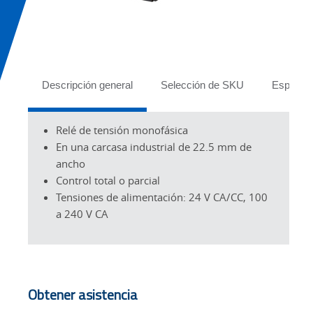
Tabs
Descripción general
Selección de SKU
Especifi
Relé de tensión monofásica
En una carcasa industrial de 22.5 mm de
ancho
Control total o parcial
Tensiones de alimentación: 24 V CA/CC, 100
a 240 V CA
Obtener asistencia