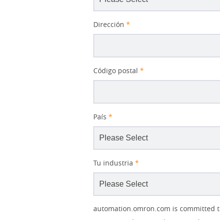
Dirección
*
Código postal
*
País
*
Tu industria
*
Other
Lead
I
Your
Opt-in
Product Family
Solutions Interest
Status
automation.omron.com is committed to 
Lead
Source
am
Role
Marketing
Interest