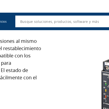
Utility
Navigation
Search
icios
nsiones al mismo
el restablecimiento
tible con los
o para
El estado de
fácilmente con el