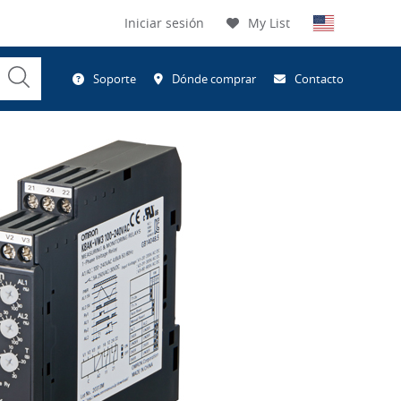
Iniciar sesión
My List
Submit
Soporte
Dónde comprar
Contacto
Search