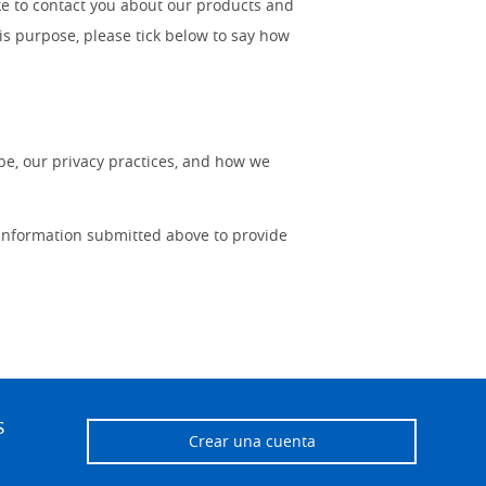
ke to contact you about our products and
his purpose, please tick below to say how
e, our privacy practices, and how we
 information submitted above to provide
s
Crear una cuenta