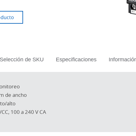
oducto
Selección de SKU
Especificaciones
Informació
onitoreo
mm de ancho
lto/alto
/CC, 100 a 240 V CA