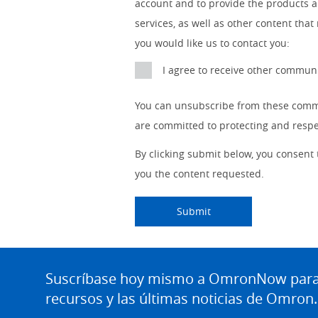
account and to provide the products a
IO Link
Source
Detail
an
Automation
No
services, as well as other content that
Systems
Panel Building
you would like us to contact you:
Yes
Components
I agree to receive other commu
Quality Control
Identification
You can unsubscribe from these commu
Safety Solutions
and Vision
are committed to protecting and respec
Motion and
Technical Support
Drives
By clicking submit below, you consent
you the content requested.
Traceability
Safety
Training
Submitting...
Submit
Sensing
Predictive
SYSMAC
Maintenance
Site
Footer
Suscríbase hoy mismo a OmronNow para o
Flexible
Motion and
Manufacturing
recursos y las últimas noticias de Omron.
Drive