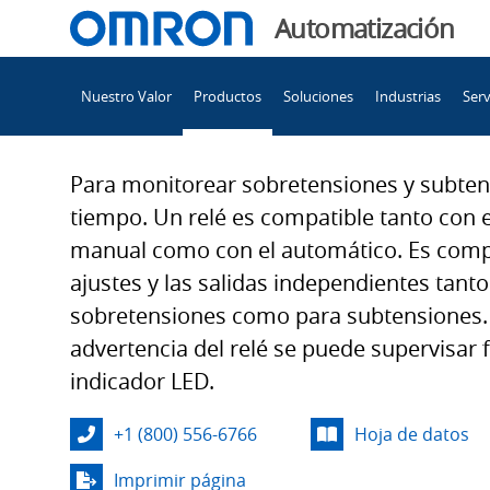
You
Automatización
are
Main
currently
Nuestro Valor
Productos
Soluciones
Industrias
Serv
Navigation
viewing
K8AK-
the
K8AK-
Para monitorear sobretensiones y subte
VW
VW
tiempo. Un relé es compatible tanto con 
page.
manual como con el automático. Es compa
ajustes y las salidas independientes tant
sobretensiones como para subtensiones. 
advertencia del relé se puede supervisar 
indicador LED.
+1 (800) 556-6766
Hoja de datos
Imprimir página