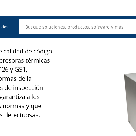
Utility
Navigation
Search
icios
e calidad de código
mpresoras térmicas
426 y GS1,
ormas de la
es de inspección
garantiza a los
s normas y que
s defectuosas.