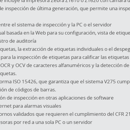
e incluye la impresora Zebra ZT610 o ZT620 con cámara de
 de inspección de última generación, que permite una insp
re el sistema de inspección y la PC o el servidor
al basada en la Web para su configuración, vista de etiqu
stro de auditoría
quetas, la extracción de etiquetas individuales o el despe
ra la inspección de etiquetas para calificar las etiqueta
, el OCR y OCV de caracteres alfanuméricos y la detección 
iquetas.
orma ISO 15426, que garantiza que el sistema V275 cumple
ción de códigos de barras.
ión de inspección en otras aplicaciones de software
ernet para alarmas visuales
rnos validados que requieren el cumplimiento del CFR 21
soras por red a una sola PC o un servidor