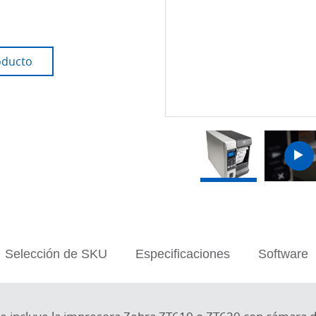
oducto
Launch
Launch
Launch
Laun
Video
Video
Video
Video
Selección de SKU
Especificaciones
Software