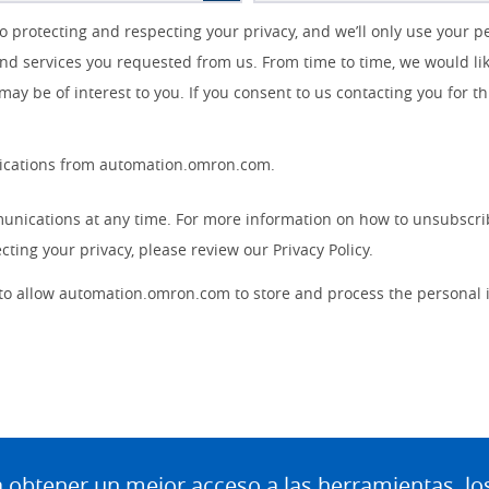
protecting and respecting your privacy, and we’ll only use your p
nd services you requested from us. From time to time, we would li
 may be of interest to you. If you consent to us contacting you for t
nications from automation.omron.com.
nications at any time. For more information on how to unsubscrib
ting your privacy, please review our Privacy Policy.
 to allow automation.omron.com to store and process the personal
btener un mejor acceso a las herramientas, lo