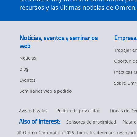
Flexible
Motion and
Manufacturing
recursos y las últimas noticias de Omron.
Drive
Panel
Sysmac Platform
Building
Newsletter/Marketing
Noticias, eventos y seminarios
Empresa
Quality
Updates
Control
web
Trabajar 
Product Launches
Technical
Noticias
Oportunida
Support
Strategic Business
Blog
Updates
Prácticas 
Traceability
Eventos
Sobre Omr
Other
Policy
Training
Seminarios web a pedido
Product Updates
Avisos legales
Política de privacidad
Lineas de De
Organizational
Also of Interest:
Changes
Sensores de proximidad
Plataf
© Omron Corporation 2026. Todos los derechos reservado
Product