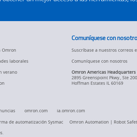
Comuníquese con nosotr
en Omron
Suscríbase a nuestros correos e
des laborales
Comuníquese con nosotros
en verano
Omron Americas Headquarters
2895 Greenspoint Pkwy., Ste 20
on
Hoffman Estates
IL
60169
nuncias
omron.com
ia.omron.com
orma de automatización Sysmac
Omron Automation | Robot Safet
s.