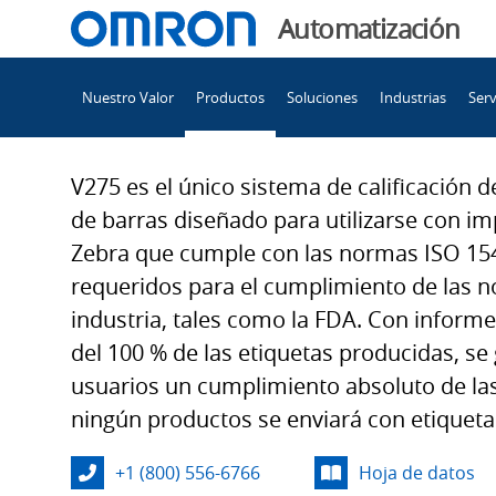
You
Automatización
are
Main
currently
Nuestro Valor
Productos
Soluciones
Industrias
Serv
Navigation
viewing
Sistema
the
Sistema
V275 es el único sistema de calificación d
de
de
de barras diseñado para utilizarse con i
inspección
Zebra que cumple con las normas ISO 15
de
inspección
requeridos para el cumplimiento de las n
calidad
industria, tales como la FDA. Con inform
de
de
del 100 % de las etiquetas producidas, se 
impresión
usuarios un cumplimiento absoluto de la
y
calidad
comprobador
ningún productos se enviará con etiqueta
en
+1 (800) 556-6766
Hoja de datos
línea