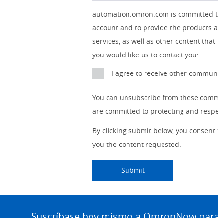
Other
Lead
I
Your
Opt-in
Product Family
Solutions Interest
Status
automation.omron.com is committed to 
Lead
Source
am
Role
Marketing
Interest
account and to provide the products a
IO Link
Source
Detail
an
Automation
No
services, as well as other content that
Systems
Panel Building
you would like us to contact you:
Yes
Components
I agree to receive other commu
Quality Control
Identification
You can unsubscribe from these commu
Safety Solutions
and Vision
are committed to protecting and respec
Motion and
Technical Support
Drives
By clicking submit below, you consent
you the content requested.
Traceability
Safety
Training
Submitting...
Submit
Sensing
Predictive
SYSMAC
Maintenance
Site
Footer
Suscríbase hoy mismo a OmronNow para o