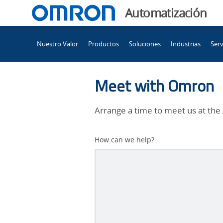
You
Automatización
are
Main
currently
Nuestro Valor
Productos
Soluciones
Industrias
Serv
Navigation
viewing
Omron
the
Omron
Meet with Omron
at
at
Automate
Arrange a time to meet us at the
2024
Automate
page.
Better
How can we help?
Subject
2024