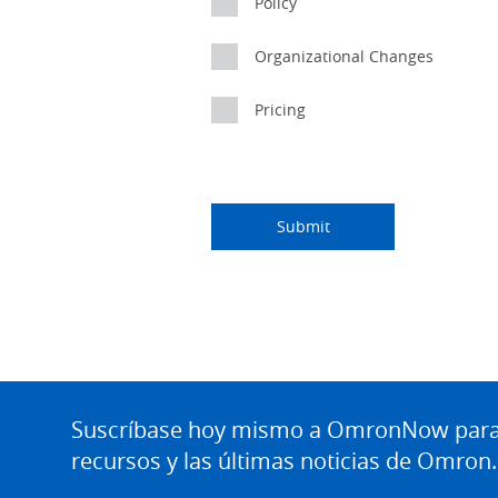
Policy
Organizational Changes
Pricing
I
Job
Job
Opt-in
am
Title
Role
Marketing
Submitting...
Submit
an
No
Yes
Site
Footer
Suscríbase hoy mismo a OmronNow para o
recursos y las últimas noticias de Omron.