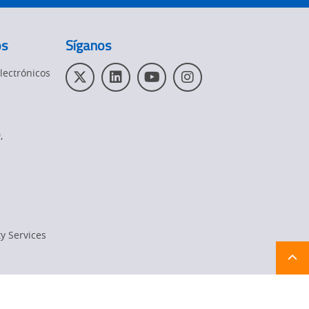
os
Síganos
lectrónicos
T
L
Y
I
w
i
o
n
i
n
u
s
t
k
T
t
0
,
t
e
u
a
e
d
b
g
r
I
e
r
n
a
m
y Services
Ret
t
pa
sta