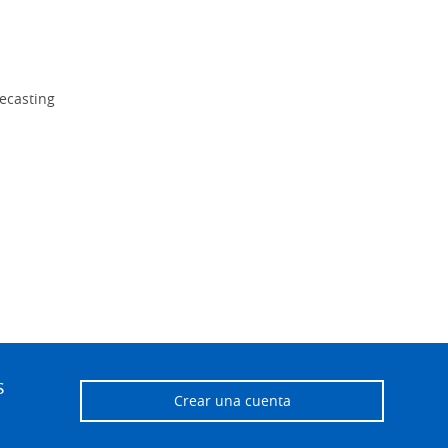
ecasting
s
Crear una cuenta