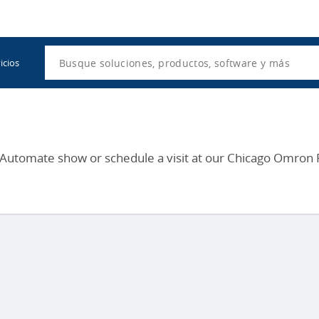
Utility
Navigation
Search
icios
 Automate show or schedule a visit at our Chicago Omron 