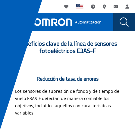
You
Utility
My List
Soporte
Dónde compra
Contacto
Ini
are
Navigation
Laun
Toggle
currently
Glob
Main
Automatización
Sear
viewing
Navigation
Dial
E3AS
the
E3AS
Time-
Beneficios clave de la línea de sensores
Time-
fotoeléctricos E3AS-F
of-
of-
Flight
Flight
Photoelectric
Photoelectric
Sensor
Reducción de tasa de errores
page.
Sensor
Los sensores de supresión de fondo y de tiempo de
vuelo E3AS-F detectan de manera confiable los
objetivos, incluidos aquellos con características
variables.