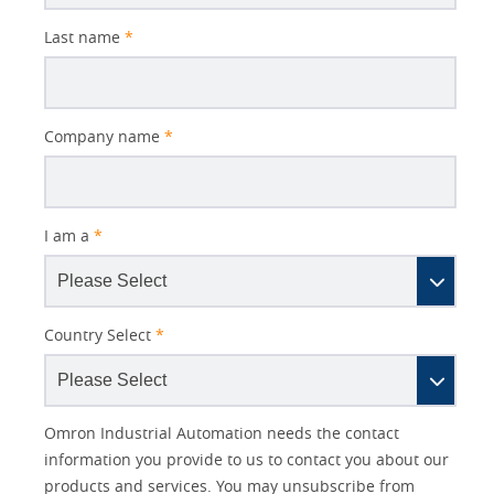
Last name
*
Company name
*
I am a
*
Country Select
*
Lead
Other
Job
Job
Opt-in
Solutions Interest
Status
Industry
Omron Industrial Automation needs the contact
Source
Lead
Title
Role
Marketing
information you provide to us to contact you about our
IO Link
Detail
Source
products and services. You may unsubscribe from
No