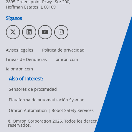
2895 Greenspoint Pkwy., Ste 200
,
Pricing
Hoffman Estates
IL
60169
Supply
Síganos
Chain/Demand
Forecasting
T
L
Y
I
w
i
o
n
i
n
u
s
Avisos legales
Política de privacidad
t
k
T
t
t
e
u
a
Lineas de Denuncias
omron.com
e
d
b
g
r
I
e
r
ia.omron.com
n
a
Also of Interest:
m
Sensores de proximidad
Plataforma de automatización Sysmac
Ret
t
Omron Automation | Robot Safety Services
pa
sta
© Omron Corporation 2026. Todos los derechos
reservados.