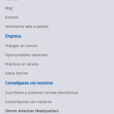
Newsletter/Marketing
Blog
Updates
Eventos
Product Launches
Seminarios web a pedido
Strategic Business
Empresa
Updates
Trabajar en Omron
Other
Oportunidades laborales
Policy
Prácticas en verano
Sobre Omron
Product Updates
Comuníquese con nosotros
Organizational
Changes
Suscríbase a nuestros correos electrónicos
Product
Comuníquese con nosotros
Discontinuation
Omron Americas Headquarters