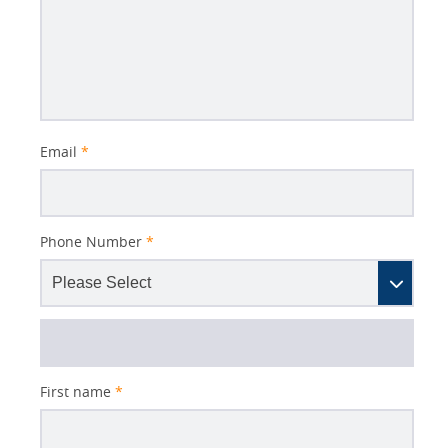
Better
Email
*
Subject
Phone Number
*
First name
*