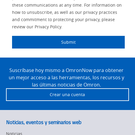
these communications at any time. For information on
Panel Building
how to unsubscribe, as well as our privacy practices
Yes
and commitment to protecting your privacy, please
Quality Control
review our Privacy Policy.
Safety Solutions
Submit
Technical Support
Site
Traceability
Footer
Suscríbase hoy mismo a OmronNow para obtener
un mejor acceso a las herramientas, los recursos y
Training
las últimas noticias de Omron.
Predictive
Crear una cuenta
Maintenance
Flexible
Manufacturing
Noticias, eventos y seminarios web
Sysmac Platform
Noticias