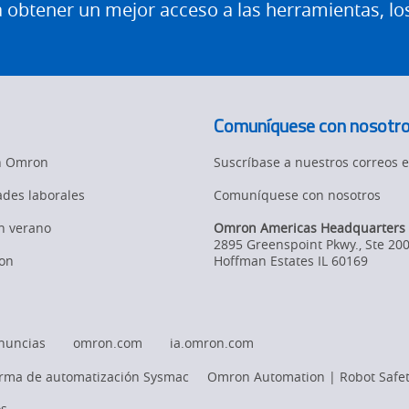
btener un mejor acceso a las herramientas, lo
Comuníquese con nosotr
en Omron
Suscríbase a nuestros correos e
des laborales
Comuníquese con nosotros
en verano
Omron Americas Headquarters
2895 Greenspoint Pkwy., Ste 20
on
Hoffman Estates
IL
60169
nuncias
omron.com
ia.omron.com
orma de automatización Sysmac
Omron Automation | Robot Safet
s.