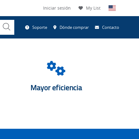
Iniciar sesión
My List
Submit
Soporte
Dónde comprar
Contacto
Search
y
Double
Gears
Mayor eficiencia
ng