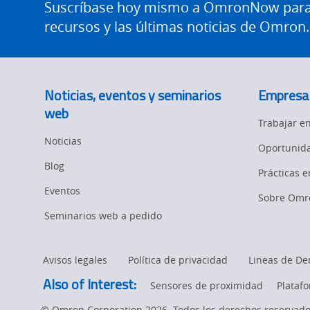
Level
Footer
Suscríbase hoy mismo a OmronNow para o
Stacking
recursos y las últimas noticias de Omron.
Solutions
Productivity
page.
in
Noticias, eventos y seminarios
Empresa
web
Stacking
Trabajar 
Noticias
Oportunida
and
Blog
Prácticas 
Eventos
Sobre Omr
De-
Seminarios web a pedido
Stacking
Avisos legales
Política de privacidad
Lineas de De
Also of Interest:
Sensores de proximidad
Plataf
© Omron Corporation 2026. Todos los derechos reservado