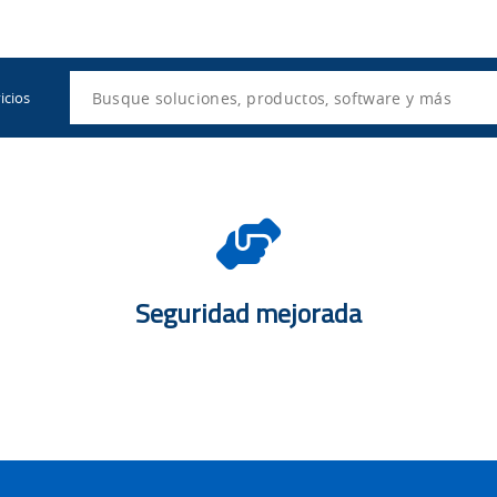
Utility
Navigation
Search
icios
Safet
e
-
Seguridad mejorada
Hands
s
Helpi
ar