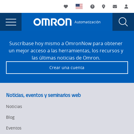
You
Utility
My List
Soporte
Dónde compra
Contacto
Ini
are
Navigation
Laun
Toggle
currently
Glob
Main
Automatización
Sear
viewing
Navigation
Dial
Versión
the
Site
Versión
Footer
1.50
Suscríbase hoy mismo a OmronNow para obtener
1.50
un mejor acceso a las herramientas, los recursos y
page.
las últimas noticias de Omron.
Crear una cuenta
Noticias, eventos y seminarios web
Noticias
Blog
Eventos