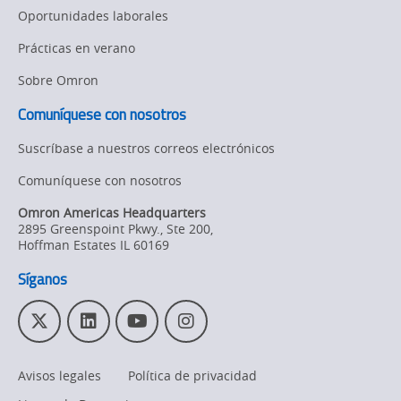
Oportunidades laborales
Prácticas en verano
Sobre Omron
Comuníquese con nosotros
Suscríbase a nuestros correos electrónicos
Comuníquese con nosotros
Omron Americas Headquarters
2895 Greenspoint Pkwy., Ste 200
,
Hoffman Estates
IL
60169
Síganos
T
L
Y
I
w
i
o
n
i
n
u
s
Avisos legales
Política de privacidad
t
k
T
t
t
e
u
a