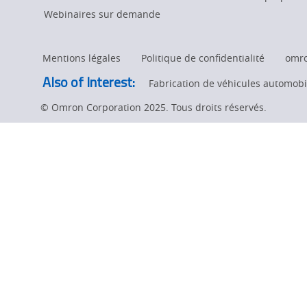
With
SME
Webinaires sur demande
Education
Innovation
Foundation
Mentions légales
Politique de confidentialité
omr
page.
Award
Also of Interest:
Fabrication de véhicules automobil
© Omron Corporation 2025. Tous droits réservés.
and
Donation
to
SME