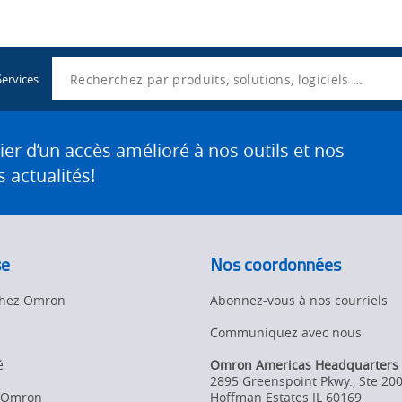
Utility
Navigation
Search
Services
 d’un accès amélioré à nos outils et nos
 actualités!
se
Nos coordonnées
 chez Omron
Abonnez-vous à nos courriels
Communiquez avec nous
é
Omron Americas Headquarters
2895 Greenspoint Pkwy., Ste 20
d’Omron
Hoffman Estates
IL
60169