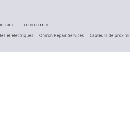
on.com
ia.omron.com
es et électriques
Omron Repair Services
Capteurs de proximi