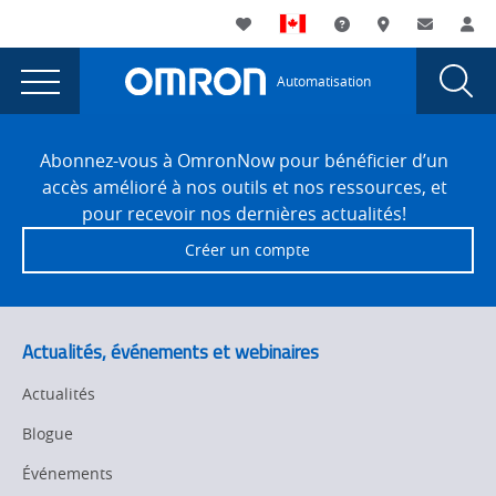
You
Utility
My List
Assistance
Où acheter
Contacte
Co
are
Navigation
Laun
Toggle
currently
Glob
Main
Automatisation
Sear
viewing
Navigation
Dial
Omron
the
Site
Omron
Footer
Corporation
Abonnez-vous à OmronNow pour bénéficier d’un
Corporation
accès amélioré à nos outils et nos ressources, et
et
et
pour recevoir nos dernières actualités!
Techman
Techman
Créer un compte
Robot
Robot
Inc.,
entreprise
Inc.,
de
entreprise
Actualités, événements et webinaires
robotique
de
collaborative
Actualités
de
robotique
Blogue
Taïwan,
collaborative
forgent
Événements
une