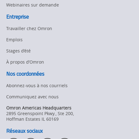
de
Webinaires sur demande
alliance
Taïwan,
stratégique
Entreprise
forgent
sur
les
Travailler chez Omron
une
robots
Emplois
alliance
de
collaboration
Stages d’été
stratégique
page.
À propos d’Omron
sur
les
Nos coordonnées
robots
Abonnez-vous à nos courriels
de
Communiquez avec nous
collaboration
Omron Americas Headquarters
2895 Greenspoint Pkwy., Ste 200
,
Hoffman Estates
IL
60169
Réseaux sociaux