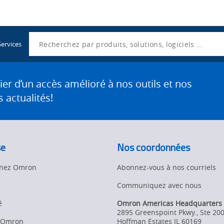
Utility
Navigation
Search
Services
 d’un accès amélioré à nos outils et nos
 actualités!
se
Nos coordonnées
 chez Omron
Abonnez-vous à nos courriels
Communiquez avec nous
é
Omron Americas Headquarters
2895 Greenspoint Pkwy., Ste 20
d’Omron
Hoffman Estates
IL
60169