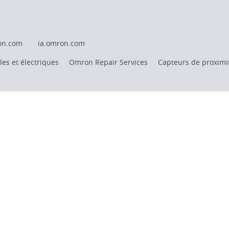
on.com
ia.omron.com
es et électriques
Omron Repair Services
Capteurs de proximi