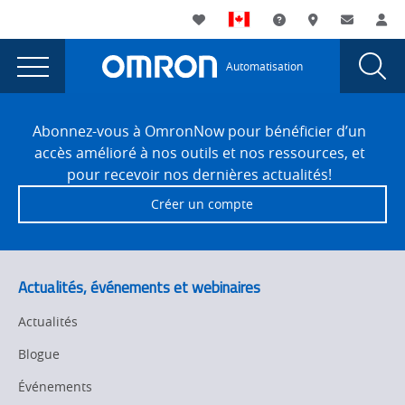
You
Utility
My List
Assistance
Où acheter
Contacte
Co
are
Navigation
Laun
Toggle
currently
Glob
Main
Automatisation
Sear
viewing
Navigation
Dial
Edge-
the
Site
Edge-
Footer
based
Abonnez-vous à OmronNow pour bénéficier d’un
based
accès amélioré à nos outils et nos ressources, et
and
and
pour recevoir nos dernières actualités!
Cloud-
Cloud-
Créer un compte
based
based
solutions
are
solutions
complementary
are
Actualités, événements et webinaires
page.
complementary
Actualités
Blogue
Événements