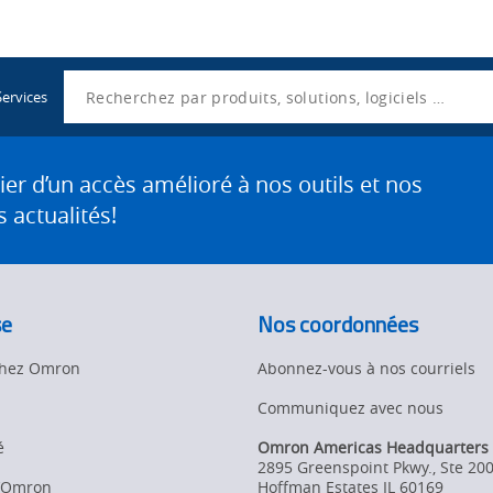
Utility
Navigation
Search
Services
 d’un accès amélioré à nos outils et nos
 actualités!
se
Nos coordonnées
 chez Omron
Abonnez-vous à nos courriels
Communiquez avec nous
é
Omron Americas Headquarters
2895 Greenspoint Pkwy., Ste 20
d’Omron
Hoffman Estates
IL
60169