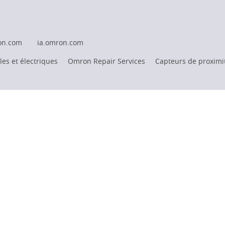
on.com
ia.omron.com
es et électriques
Omron Repair Services
Capteurs de proximi