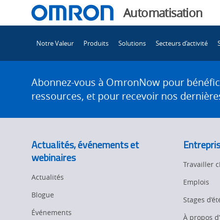
You
Automatisation
are
Main
currently
Notre Valeur
Produits
Solutions
Secteurs d’activité
Navigation
viewing
MD&M
the
Site
MD&M
Footer
Abonnez-vous à OmronNow pour bénéficier
West
West
ressources, et pour recevoir nos dernières
2026
page.
2026
Actualités, événements et
Entrepri
webinaires
Travailler
Actualités
Emplois
Blogue
Stages d’ét
Événements
À propos 