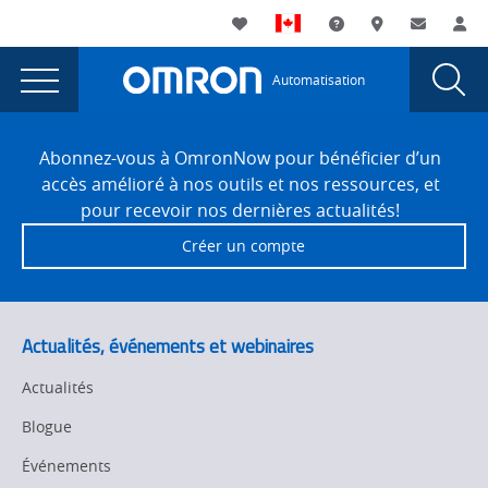
You
Utility
My List
Assistance
Où acheter
Contacte
Co
are
Navigation
Laun
Toggle
currently
Glob
Main
Automatisation
Sear
viewing
Navigation
Dial
SMTAI
the
Site
SMTAI
Footer
Abonnez-vous à OmronNow pour bénéficier d’un
page.
accès amélioré à nos outils et nos ressources, et
pour recevoir nos dernières actualités!
Créer un compte
Actualités, événements et webinaires
Actualités
Blogue
Événements