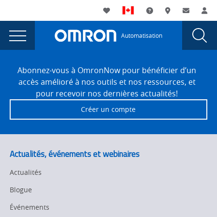
You
Utility
My List
Assistance
Où acheter
Contacte
Co
are
Navigation
Laun
Toggle
currently
Glob
Main
Automatisation
Sear
viewing
Navigation
Dial
Utilisation
the
Site
Utilisation
Footer
du
Abonnez-vous à OmronNow pour bénéficier d’un
du
accès amélioré à nos outils et nos ressources, et
marquage
marquage
pour recevoir nos dernières actualités!
direct
direct
Créer un compte
des
des
pièces
pour
pièces
la
pour
Actualités, événements et webinaires
traçabilité
la
page.
Actualités
traçabilité
Blogue
Événements