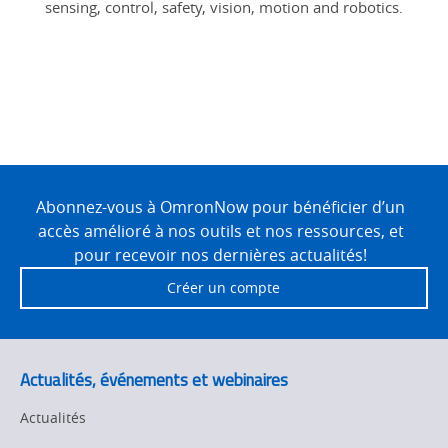
sensing, control, safety, vision, motion and robotics.
Site
Footer
Abonnez-vous à OmronNow pour bénéficier d’un
accès amélioré à nos outils et nos ressources, et
pour recevoir nos dernières actualités!
Créer un compte
Actualités, événements et webinaires
Actualités