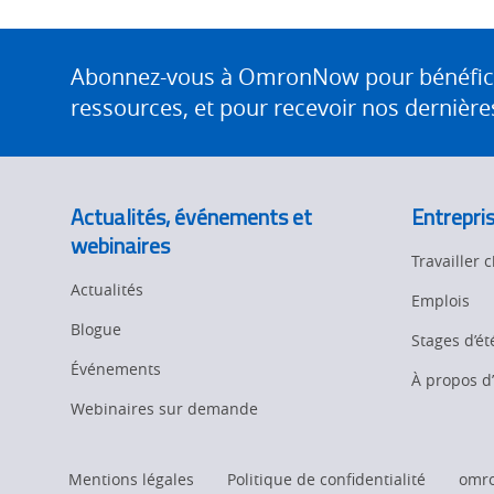
Components
Quality Control
Site
Identification
Footer
Abonnez-vous à OmronNow pour bénéficier
Safety Solutions
and Vision
ressources, et pour recevoir nos dernières
Motion and
Technical Support
Drives
Traceability
Safety
Actualités, événements et
Entrepri
Training
webinaires
Sensing
Travailler
Predictive
Actualités
SYSMAC
Maintenance
Emplois
Blogue
Stages d’ét
Flexible
Motion and
Manufacturing
Drive
Événements
À propos 
Webinaires sur demande
Panel
Sysmac Platform
Building
Newsletter/Marketing
Mentions légales
Politique de confidentialité
omr
Quality
Updates