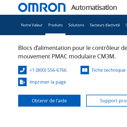
You
Automatisation
are
Main
currently
Notre Valeur
Produits
Solutions
Secteurs d’activité
Navigation
viewing
Blocs
the
Blocs
Blocs d’alimentation pour le contrôleur d
d’alimentation CK3M
d’alimentation 
mouvement PMAC modulaire CM3M.
page.
+1 (800) 556-6766
Fiche technique
Imprimer la page
Obtenir de l'aide
Support pro