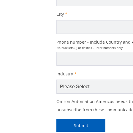
City
*
Phone number - Include Country and 
No brackets ( ) or dashes - Enter numbers only
Industry
*
Other
Lead
I
Your
Opt-in
Product Family
Solutions Interest
Status
Omron Automation Americas needs the 
Lead
Source
am
Role
Marketing
Interest
unsubscribe from these communication
IO Link
Source
Detail
an
Automation
No
Systems
Panel Building
Submitting...
Submit
Yes