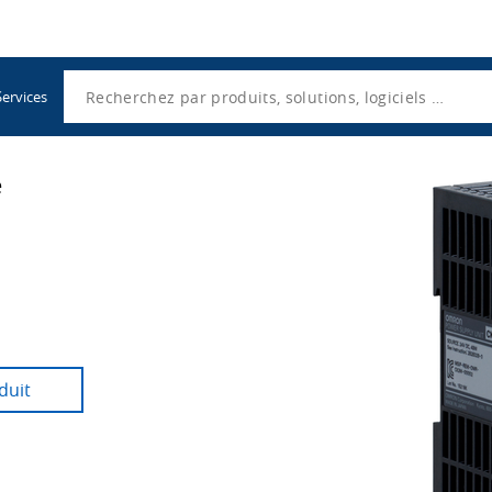
Utility
Navigation
Search
Services
e
CK3M
duit