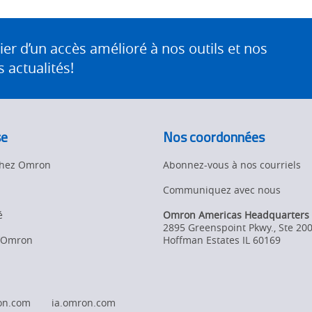
 d’un accès amélioré à nos outils et nos
 actualités!
se
Nos coordonnées
 chez Omron
Abonnez-vous à nos courriels
Communiquez avec nous
é
Omron Americas Headquarters
2895 Greenspoint Pkwy., Ste 20
d’Omron
Hoffman Estates
IL
60169
on.com
ia.omron.com