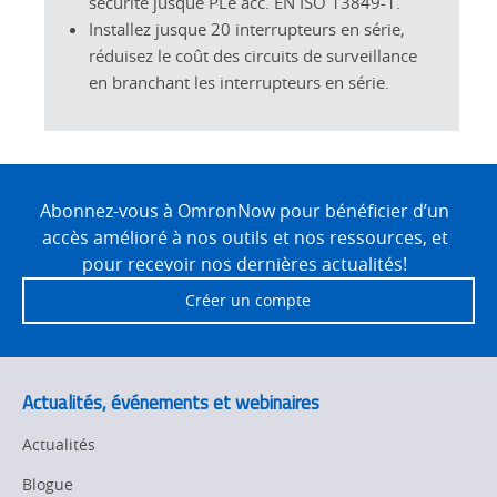
sécurité jusque PLe acc. EN ISO 13849-1.
Installez jusque 20 interrupteurs en série,
réduisez le coût des circuits de surveillance
en branchant les interrupteurs en série.
Site
Footer
Abonnez-vous à OmronNow pour bénéficier d’un
accès amélioré à nos outils et nos ressources, et
pour recevoir nos dernières actualités!
Créer un compte
Actualités, événements et webinaires
Actualités
Blogue