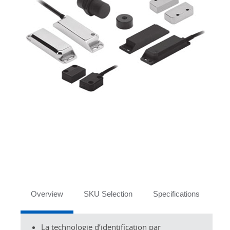
effet
Hall
D40P
Tabs
Overview
SKU Selection
Specifications
Or
La technologie d’identification par