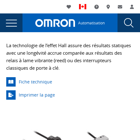
You
Utility
My List
Assistance
Où acheter
Contacte
Co
are
Navigation
Laun
Toggle
currently
Glob
Main
Automatisation
Sear
viewing
Navigation
Dial
Commutateurs
the
Commutateurs
de
La technologie de l’effet Hall assure des résultats statiques
de
avec une longévité accrue comparée aux résultats des
sécurité
sécurité
relais à lame vibrante (reed) ou des interrupteurs
sans
sans
classiques de porte à clé.
contact
contact
à
Fiche technique
aimant
à
et
Imprimer la page
aimant
codage
et
avec
effet
codage
Hall
avec
D40P
page.